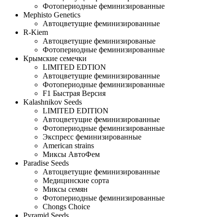
Фотопериодные феминизированные
Mephisto Genetics
Автоцветущие феминизированные
R-Kiem
Автоцветущие феминизированые
Фотопериодные феминизированные
Крымские семечки
LIMITED EDTION
Автоцветущие феминизированные
Фотопериодные феминизированные
F1 Быстрая Версия
Kalashnikov Seeds
LIMITED EDITION
Автоцветущие феминизированные
Фотопериодные феминизированные
Экспресс феминизированные
American strains
Миксы АвтоФем
Paradise Seeds
Автоцветущие феминизированные
Медицинские сорта
Миксы семян
Фотопериодные феминизированные
Chongs Choice
Pyramid Seeds