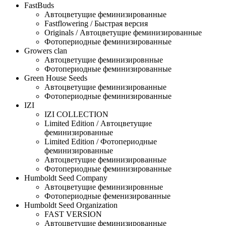
FastBuds
Автоцветущие феминизированные
Fastflowering / Быстрая версия
Originals / Автоцветущие феминизированные
Фотопериодные феминизированные
Growers clan
Автоцветущие феминизировнные
Фотопериодные феминизированные
Green House Seeds
Автоцветущие феминизированные
Фотопериодные феминизированные
IZI
IZI COLLECTION
Limited Edition / Автоцветущие
феминизированные
Limited Edition / Фотопериодные
феминизированные
Автоцветущие феминизированные
Фотопериодные феминизированные
Humboldt Seed Company
Автоцветущие феминизировнные
Фотопериодные феменизированные
Humboldt Seed Organization
FAST VERSION
Автоцветущие феминизированные