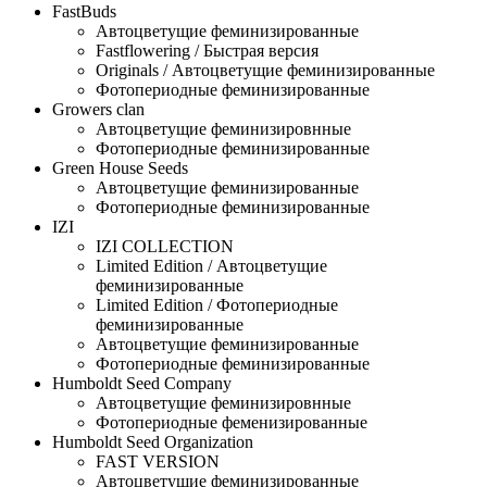
FastBuds
Автоцветущие феминизированные
Fastflowering / Быстрая версия
Originals / Автоцветущие феминизированные
Фотопериодные феминизированные
Growers clan
Автоцветущие феминизировнные
Фотопериодные феминизированные
Green House Seeds
Автоцветущие феминизированные
Фотопериодные феминизированные
IZI
IZI COLLECTION
Limited Edition / Автоцветущие
феминизированные
Limited Edition / Фотопериодные
феминизированные
Автоцветущие феминизированные
Фотопериодные феминизированные
Humboldt Seed Company
Автоцветущие феминизировнные
Фотопериодные феменизированные
Humboldt Seed Organization
FAST VERSION
Автоцветущие феминизированные