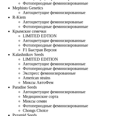
Фотопериодные феминизированные
Mephisto Genetics
Автоцветущие феминизированные
R-Kiem
Автоцветущие феминизированые
Фотопериодные феминизированные
Крымские семечки
LIMITED EDTION
Автоцветущие феминизированные
Фотопериодные феминизированные
F1 Быстрая Версия
Kalashnikov Seeds
LIMITED EDITION
Автоцветущие феминизированные
Фотопериодные феминизированные
Экспресс феминизированные
American strains
Миксы АвтоФем
Paradise Seeds
Автоцветущие феминизированные
Медицинские сорта
Миксы семян
Фотопериодные феминизированные
Chongs Choice
Pyramid Seeds